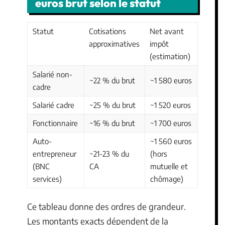
euros brut selon le statut
Statut
Cotisations
Net avant
approximatives
impôt
(estimation)
Salarié non-
~22 % du brut
~1 580 euros
cadre
Salarié cadre
~25 % du brut
~1 520 euros
Fonctionnaire
~16 % du brut
~1 700 euros
Auto-
~1 560 euros
entrepreneur
~21-23 % du
(hors
(BNC
CA
mutuelle et
services)
chômage)
Ce tableau donne des ordres de grandeur.
Les montants exacts dépendent de la