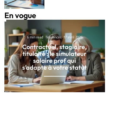
En vogue
6 min read
Tendances
17 avril 2026
Contractuel, stagiaire,
titulaire : le simulateur
salaire prof qui
s’adapte à votre statut