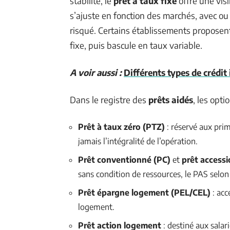
stabilité, le
prêt à taux fixe
offre une visib
s’ajuste en fonction des marchés, avec ou
risqué. Certains établissements proposent
fixe, puis bascule en taux variable.
A voir aussi :
Différents types de crédit
Dans le registre des
prêts aidés
, les opt
Prêt à taux zéro (PTZ)
: réservé aux prim
jamais l’intégralité de l’opération.
Prêt conventionné (PC)
et
prêt accessi
sans condition de ressources, le PAS selon
Prêt épargne logement (PEL/CEL)
: acc
logement.
Prêt action logement
: destiné aux salar