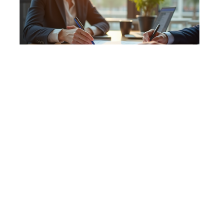
Financement
10 mars 2026
Calcul du montant de prêt : méthodes et astuces
essentielles
En vogue
9 min read
Wallet
10 mars 2026