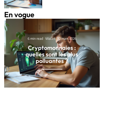
En vogue
6 min read
Wallet
10 mars 2026
Cryptomonnaies :
quelles sont les plus
polluantes ?