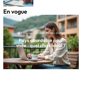
En vogue
8 min read
Retraite
10 mars 2026
Pays abordable pour
vivre : quel choix idéal ?