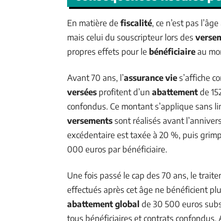
En matière de
fiscalité
, ce n’est pas l’â
mais celui du souscripteur lors des
verse
propres effets pour le
bénéficiaire
au mo
Avant 70 ans, l’
assurance vie
s’affiche c
versées
profitent d’un
abattement
de 152
confondus. Ce montant s’applique sans lim
versements
sont réalisés avant l’annivers
excédentaire est taxée à 20 %, puis grimp
000 euros par bénéficiaire.
Une fois passé le cap des 70 ans, le trait
effectués après cet âge ne bénéficient plu
abattement global
de 30 500 euros subsi
tous bénéficiaires et contrats confondus. A