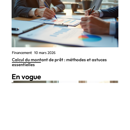
Financement
10 mars 2026
Calcul du montant de prêt : méthodes et astuces
essentielles
En vogue
7 min read
Patrimoine
10 mars 2026
Différents types de crédit