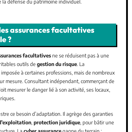
e la défense du patrimoine individuel.
les assurances facultatives
le ?
ssurances facultatives
ne se réduisent pas à une
ritables outils de
gestion du risque
. La
 imposée à certaines professions, mais de nombreux
 sur mesure. Consultant indépendant, commerçant de
it mesurer le danger lié à son activité, ses locaux,
riques.
ustre ce besoin d’adaptation. Il agrège des garanties
d’exploitation
,
protection juridique
, pour bâtir une
tructure. La
cyber assurance
gagne du terrain :