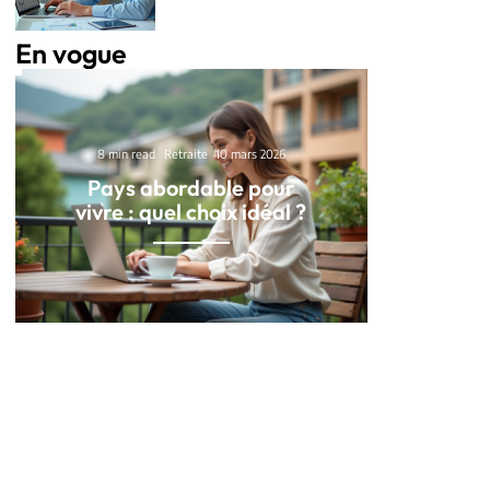
En vogue
8 min read
Retraite
10 mars 2026
Pays abordable pour
vivre : quel choix idéal ?