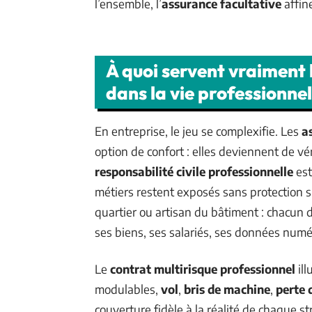
l’ensemble, l’
assurance facultative
affin
À quoi servent vraiment 
dans la vie professionnel
En entreprise, le jeu se complexifie. Les
a
option de confort : elles deviennent de vé
responsabilité civile professionnelle
est
métiers restent exposés sans protection
quartier ou artisan du bâtiment : chacun do
ses biens, ses salariés, ses données numé
Le
contrat multirisque professionnel
ill
modulables,
vol
,
bris de machine
,
perte 
couverture fidèle à la réalité de chaque s