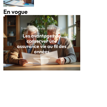
En vogue
5 min read
Retraite
10 mars 2026
Les avantages de
conserver une
assurance vie au fil des
années