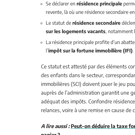
Se déclarer en
résidence principale
permet
revente, là où une résidence secondaire en
Le statut de
résidence secondaire
déclen
sur les logements vacants
, notamment l
La résidence principale profite d’un abat
l’
impôt sur la fortune immobilière (IFI)
.
Ce statut est attesté par des éléments conc
des enfants dans le secteur, correspondan
immobilières (SCI) doivent jouer le jeu po
auprès de l’administration garantit une g
adéquat des impôts. Confondre résidence pr
relances, voire à une remise en cause de c
A lire aussi :
Peut-on déduire la taxe fon
papier ?